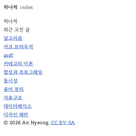
하나씩
index
하나씩
최근 고친 글
알고리즘
아크 브라우저
asdf
카테고리 이론
합성과 프로그래밍
동시성
용어 정리
자료구조
데이터베이스
디자인 패턴
©
2026
An Nyeong.
CC BY-SA